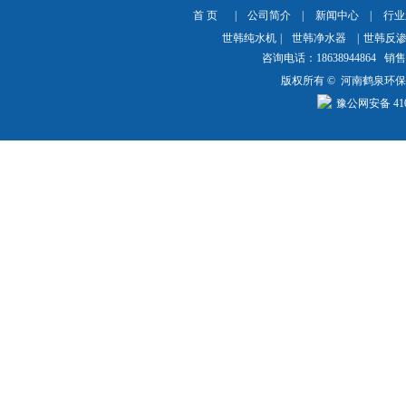
首 页
|
公司简介
|
新闻中心
|
行业
世韩纯水机
|
世韩净水器
|
世韩反
咨询电话：18638944864 销售热
版权所有 © 河南鹤泉环
豫公网安备 4101