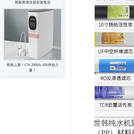
用厨房净水器安装售后
世韩上新！CW-2000A-10S伴你入
夏！
世韩纯水机
（PP）材