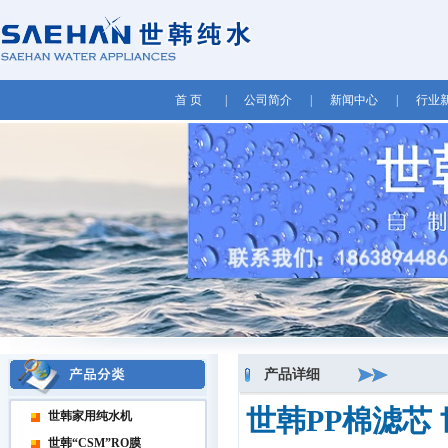
首 页
|
公司简介
|
新闻中心
|
行业
产品详细
世韩PP棉滤芯
世韩家用纯水机
世韩“CSM”RO膜